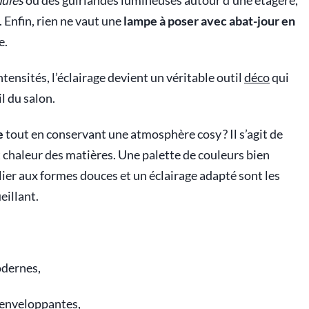
ulés
ou des guirlandes lumineuses autour d’une étagère,
 Enfin, rien ne vaut une
lampe à poser avec abat-jour en
e.
ntensités, l’éclairage devient un véritable outil
déco
qui
l du salon.
e
tout en conservant une atmosphère cosy ? Il s’agit de
et chaleur des matières. Une palette de couleurs bien
ier aux formes douces et un éclairage adapté sont les
eillant.
odernes,
 enveloppantes,