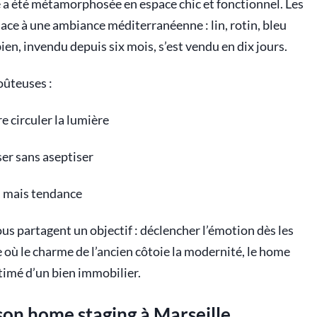
e a été métamorphosée en espace chic et fonctionnel. Les
lace à une ambiance méditerranéenne : lin, rotin, bleu
ien, invendu depuis six mois, s’est vendu en dix jours.
oûteuses :
e circuler la lumière
er sans aseptiser
, mais tendance
ous partagent un objectif : déclencher l’émotion dès les
e où le charme de l’ancien côtoie la modernité, le home
timé d’un bien immobilier.
 son home staging à Marseille