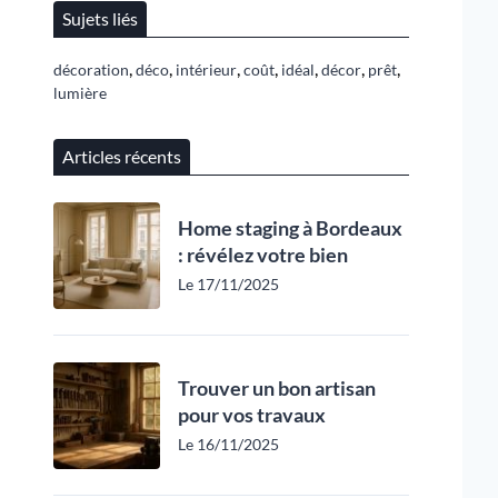
Sujets liés
,
,
,
,
,
,
,
décoration
déco
intérieur
coût
idéal
décor
prêt
lumière
Articles récents
Home staging à Bordeaux
: révélez votre bien
Le 17/11/2025
Trouver un bon artisan
pour vos travaux
Le 16/11/2025