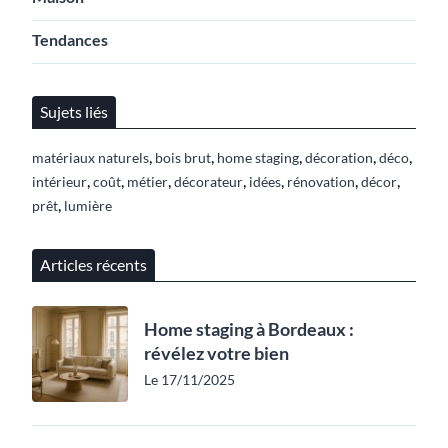
Tendances
Sujets liés
,
,
,
,
,
matériaux naturels
bois brut
home staging
décoration
déco
,
,
,
,
,
,
,
intérieur
coût
métier
décorateur
idées
rénovation
décor
,
prêt
lumière
Articles récents
Home staging à Bordeaux :
révélez votre bien
Le 17/11/2025